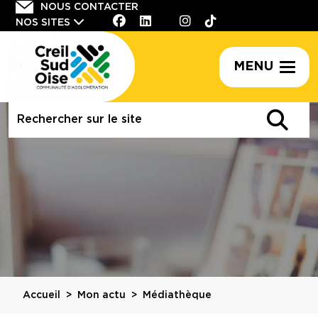
Panneau de gestion des cookies
NOUS CONTACTER
NOS SITES
MENU
Rechercher
sur
le
site
Accueil
Mon actu
Médiathèque