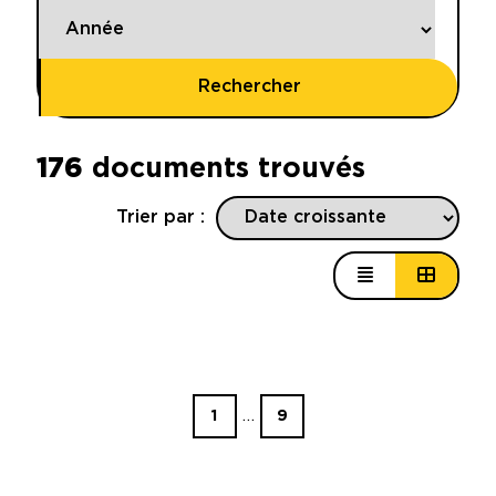
Rechercher
176
documents trouvés
Trier par :
…
1
9